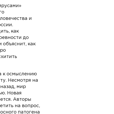
ирусами»
го
ловечества и
оссии.
ить, как
ревности до
 объяснит, как
тро
схитить
а к осмыслению
ту. Несмотря на
 назад, мир
ью. Новая
ется. Авторы
етить на вопрос,
осного патогена