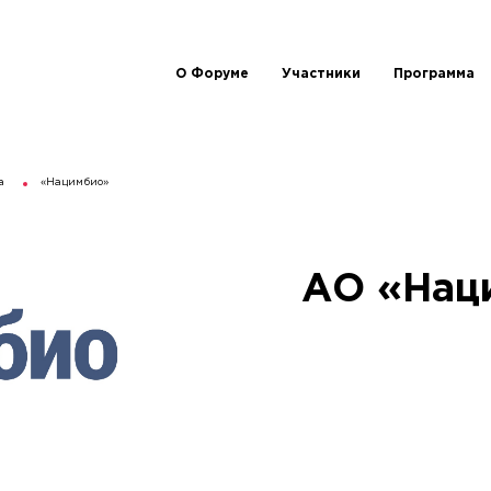
О Форуме
Участники
Программа
а
«Нацимбио»
АО «Нац