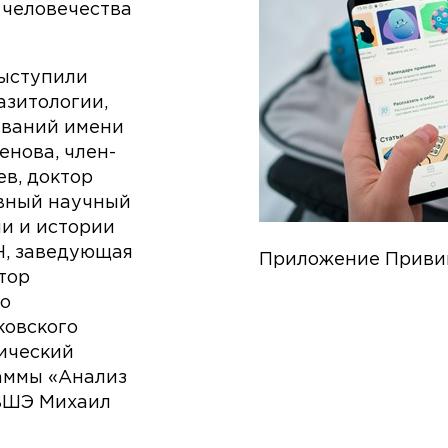
 человечества
выступили
азитологии,
еваний имени
енова, член-
в, доктор
авный научный
ии и истории
Н, заведующая
Приложение Приви
тор
по
ковского
мический
аммы «Анализ
 ВШЭ Михаил