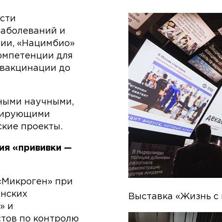
асти
аболеваний и
сии, «Нацимбио»
компетенции для
 вакцинации до
ьными научными,
лирующими
кие проекты.
ия «прививки —
«Микроген» при
нских
Выставка «Жизнь с
» и
тов по контролю