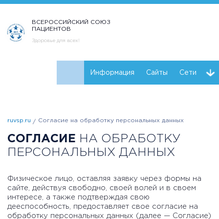
ВСЕРОССИЙСКИЙ СОЮЗ
ПАЦИЕНТОВ
Здоровье для всех!
Информация
Сайты
Сети
Реквизиты ВСП
Навигатор пациентов
ruvsp.ru
Согласие на обработку персональных данных
Горячая линия
Курс на здоровую печень
СОГЛАСИЕ
НА ОБРАБОТКУ
ПЕРСОНАЛЬНЫХ ДАННЫХ
Физическое лицо, оставляя заявку через формы на
сайте, действуя свободно, своей волей и в своем
интересе, а также подтверждая свою
дееспособность, предоставляет свое согласие на
обработку персональных данных (далее — Согласие)